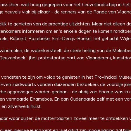
 misschien wat hoog gegrepen voor het heuvellandschap
in he
e heuvels vlak bij elkaar
- de renners van de Ronde van Vlaand
elijk te genieten
van de prachtige uitzichten. Maar niet alleen d
tenkamers informeren
om er 's enkele dagen te komen rondtoer
kele, Roborst, Rozebeke, Sint-Denijs-Boekel, het gehucht Wij
windmolen, de waterkersteelt, de steile helling van de Molenbe
Geuzenhoek" (het protestantse hart van Vlaanderen), kunstdo
 vondsten te zijn om volop te genieten
in het Provinciaal Mus
.
Even zuidwaarts vonden duizenden bezoekers de voorbije jar
sche
opgravingen worden gedaan
- de abdij van Ename was in 
ingen vermaarde Enamebos.
En dan Oudenaarde zelf met een van
 en zilverwerk huist.
aar waar buiten de mattentaarten
zoveel meer te ontdekken v
al een nieuwe jeugd kent en
wel altijd zijn mooie ligging zal b