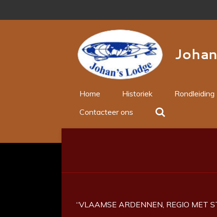
Ga
direct
naar
de
Johan
hoofdinhoud
Home
Historiek
Rondleiding
Contacteer ons
“VLAAMSE ARDENNEN, REGIO MET S