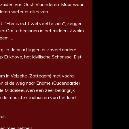
t zuiden van Oost-Vlaanderen.
Maar waar
eren weter er alles van.
at.
"Hier is echt wel veel te zien", zeggen
en.
Om te beginnen in het midden, Zwalm
legem …
rg.
In de buurt liggen er zoveel andere
rp Etikhove,
het idyllische Schorisse, Elst
eum in Velzeke (Zottegem) met vooral
en al de weg naar
Ename (Oudenaarde)
de Middeleeuwen een zeer belangrijk
 de mooiste stadhuizen van het land
alt.
lijven mee hebben