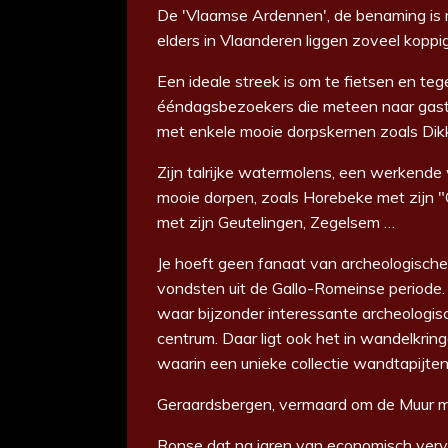
De 'Vlaamse Ardennen', de benaming is
elders in Vlaanderen liggen zoveel koppig
Een ideale streek is om te fietsen en teg
ééndagsbezoekers die meteen naar gas
met enkele mooie dorpskernen zoals
Dik
Zijn talrijke watermolens, een werkende 
mooie dorpen, zoals Horebeke met zijn
"
met zijn Geutelingen, Zegelsem …
Je hoeft geen fanaat van archeologische
vondsten uit
de Gallo-Romeinse periode
waar bijzonder interessante archeologi
centrum.
Daar ligt ook het in wandelkr
waarin
een unieke collectie wandtapijten
Geraardsbergen, vermaard om de Muur m
Ronse dat na jaren van economisch verv